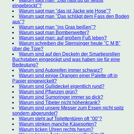
Warum sagt man "Das hast du dir selbst
eingebrockt"?
Warum sagt man "das ist Jacke wie Hose"?
Warum sagt man "Das schlägt dem Fass den Boden
aus"?
Warum sagt man "ins Gras beißen"?
Warum sagt man Bombenwetter?
Warum sagt man: auf großem Fuß leben?
Warum schreiben die Sternsinger heute "C M B"
über die Türe?
Warum sind auf den Deckeln der Smartiesrollen
Buchstaben eingeprägt und was haben sie für eine
Bedeutung?
Warum sind Autoreifen immer schwarz?
Warum sind einige Orangen einer Palette oft in
Papier eingewickelt?
Warum sind Gullideckel eigentlich rund?
Warum sind Pflanzen grün?
Warum sind Sumoringer immer so dick?
Warum sind Tibeter nicht höhenkrank?
Warum sind unsere Messer zum Essen nicht spitz
sondern abgerundet?
Warum steht auf Toilettentüren oft "00"?
Warum stinken manche Käsesorten?
Warum ticken Uhren rechts herum?