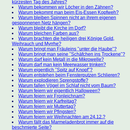
kürzesten Tag des Jahres?
Warum bekommen wir Löcher in den Zähnen?
Warum bekommt man beim Eis-Essen Kopfweh?
Warum bleiben Spinnen nicht an ihrem eigenen
gesponnenen Netz hängen?
Warum bleibt die Kirche im Dorf?
Warum bleichen Farben aus?
Warum brachten die heiligen drei Könige Gold,
Weihrauch und Myrrhe?
Warum bringt man Fräuleins "unter die Haube"?
Warum bringt man seine "Schäfchen ins Trockene"?
Warum darf kein Metall in die Mikrowelle?
Warum darf man kein Meerwasser trinken?
Warum eigentlich "Spitz auf Knopf"?
Warum entstehen beim Fensterputzen Schlieren?
Warum explodieren Sprengstoffe?
Warum fallen Vögel im Schlaf nicht vom Baum?
Warum feiern wir eigentlich Halloween?
Warum feiern wir Fronleichnam?
Warum feiern wir Karfreitag?
Warum feiern wir Muttertag?
Warum feiern wir Pfingsten?
Warum feiern wir Weihnachten am 24.12.?
Warum fällt das Marmeladenbrot immer auf die
beschmierte Seite?