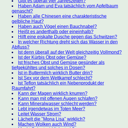
Gibt es überall vier Jahreszeiten?
Haben Adam und Eva tatsächlich vom Apfelbaum
genascht?
Haben alle Chinesen eine charakteristische
gelbliche Haut?
Haben auch Vögel einen Bauchnabel?
Heißt es anderthalb oder eineinhalb?
Hilft eine eiskalte Dusche gegen das Schwitzen?
In welcher Richtung dreht sich das Wasser in den
Abfluss?
Ist denn überall auf der Welt gleichzeitig Vollmond?
Ist der Kürbis Obst oder Gemüse?
Ist frisches Obst und Gemüse gesünder als
tiefgekühltes und solches in Dosen?
Ist in Buttermilch wirklich Butter drin?
Ist Sex vor dem Wettkampf schlecht?
Ist Teflon tatsächlich ein Nebenprodukt der
Raumfahrt?
Kann der Magen wirklich knurren?
Kann man mit offenen Augen schlafen?
Kann Mineralwasser schlecht werden?
Lebt irgendetwas im Toten Meer?
Leitet Wasser Strom?
Lächelt die "Mona Lisa" wirklich?
Machen Wolken auch Wind?