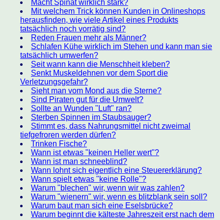
Macht Spinat wirklich stark?
Mit welchem Trick können Kunden in Onlineshops
herausfinden, wie viele Artikel eines Produkts
tatsächlich noch vorrätig sind?
Reden Frauen mehr als Männer?
Schlafen Kühe wirklich im Stehen und kann man sie
tatsächlich umwerfen?
Seit wann kann die Menschheit kleben?
Senkt Muskeldehnen vor dem Sport die
Verletzungsgefahr?
Sieht man vom Mond aus die Sterne?
Sind Piraten gut für die Umwelt?
Sollte an Wunden "Luft" ran?
Sterben Spinnen im Staubsauger?
Stimmt es, dass Nahrungsmittel nicht zweimal
tiefgefroren werden dürfen?
Trinken Fische?
Wann ist etwas "keinen Heller wert"?
Wann ist man schneeblind?
Wann lohnt sich eigentlich eine Steuererklärung?
Wann spielt etwas "keine Rolle"?
Warum "blechen" wir, wenn wir was zahlen?
Warum "wienern" wir, wenn es blitzblank sein soll?
Warum baut man sich eine Eselsbrücke?
Warum beginnt die kälteste Jahreszeit erst nach dem