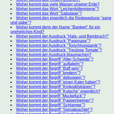
Woher kommt das viele Wasser unserer Erde?
Woher kommt das Wort "Leichenbittermiene"?
Woher kommt das Wort "Sabotage"?
Woher kommt den eigentlich die Redewedung "gang
und gäbe"?
Woher kommt denn der Name "Bankert" für ein
uneheliches Kind?
Woher kommt der Ausdruck "Hals- und Beinbruch?"
Woher kommt der Ausdruck "Pappnase"?
Woher kommt der Ausdruck "Torschlusspanik"?
Woher kommt der Ausdruck "Treulose Tomate"?
Woher kommt der Ausdruck blaumachen?
Woher kommt der Begriff "Alter Schwede"?
Woher kommt der Begriff "auftakeln"?
Woher kommt der Begriff "Baff sein"?
Woher kommt der Begriff "brettern"?
Woher kommt der Begriff "debuggen"?
Woher kommt der Begriff "einen Kater haben"?
Woher kommt der Begriff "Krokodilstränen"?
Woher kommt der Begriff "Kutsche" eigentlich?
Woher kommt der begriff "Muckefuck"?
Woher kommt der Begriff "Pappenheimer"?
Woher kommt der Begriff "Schlampe"?
Woher kommt der Begriff "Spinatwachtel"?