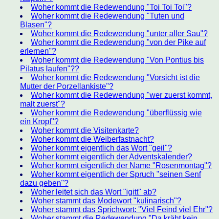
Woher kommt die Redewendung "Toi Toi Toi"?
Woher kommt die Redewendung "Tuten und
Blasen"?
Woher kommt die Redewendung "unter aller Sau"?
Woher kommt die Redewendung "von der Pike auf
erlernen"?
Woher kommt die Redewendung "Von Pontius bis
Pilatus laufen"??
Woher kommt die Redewendung "Vorsicht ist die
Mutter der Porzellankiste"?
Woher kommt die Redewendung "wer zuerst kommt,
malt zuerst"?
Woher kommt die Redewendung "überflüssig wie
ein Kropf"?
Woher kommt die Visitenkarte?
Woher kommt die Weiberfastnacht?
Woher kommt eigentlich das Wort "geil"?
Woher kommt eigentlich der Adventskalender?
Woher kommt eigentlich der Name "Rosenmontag"?
Woher kommt eigentlich der Spruch "seinen Senf
dazu geben"?
Woher leitet sich das Wort "igitt" ab?
Woher stammt das Modewort "kulinarisch"?
Woher stammt das Sprichwort: "Viel Feind viel Ehr"?
Woher stammt die Redewendung "Da kräht kein