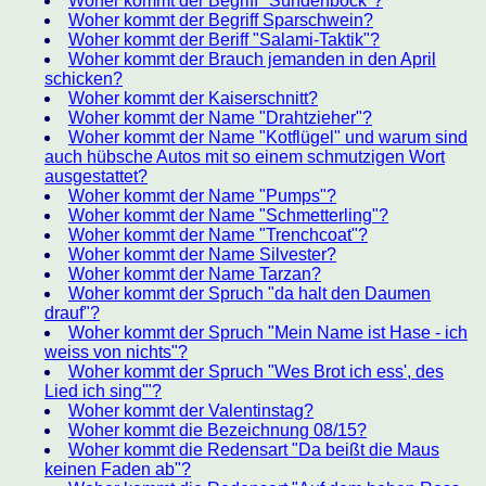
Woher kommt der Begriff "Sündenbock"?
Woher kommt der Begriff Sparschwein?
Woher kommt der Beriff "Salami-Taktik"?
Woher kommt der Brauch jemanden in den April
schicken?
Woher kommt der Kaiserschnitt?
Woher kommt der Name "Drahtzieher"?
Woher kommt der Name "Kotflügel" und warum sind
auch hübsche Autos mit so einem schmutzigen Wort
ausgestattet?
Woher kommt der Name "Pumps"?
Woher kommt der Name "Schmetterling"?
Woher kommt der Name "Trenchcoat"?
Woher kommt der Name Silvester?
Woher kommt der Name Tarzan?
Woher kommt der Spruch "da halt den Daumen
drauf"?
Woher kommt der Spruch "Mein Name ist Hase - ich
weiss von nichts"?
Woher kommt der Spruch "Wes Brot ich ess', des
Lied ich sing'"?
Woher kommt der Valentinstag?
Woher kommt die Bezeichnung 08/15?
Woher kommt die Redensart "Da beißt die Maus
keinen Faden ab"?