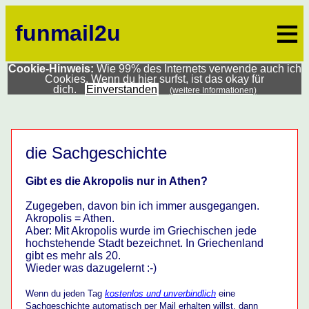
≡
funmail2u
Cookie-Hinweis:
Wie 99% des Internets verwende auch ich
Cookies. Wenn du hier surfst, ist das okay für
dich.
Einverstanden
(weitere Informationen)
die Sachgeschichte
Gibt es die Akropolis nur in Athen?
Zugegeben, davon bin ich immer ausgegangen.
Akropolis = Athen.
Aber: Mit Akropolis wurde im Griechischen jede
hochstehende Stadt bezeichnet. In Griechenland
gibt es mehr als 20.
Wieder was dazugelernt :-)
Wenn du jeden Tag
kostenlos und unverbindlich
eine
Sachgeschichte automatisch per Mail erhalten willst, dann