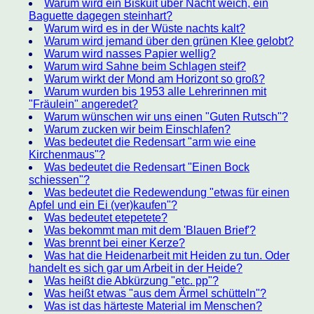
Warum wird ein Biskuit über Nacht weich, ein
Baguette dagegen steinhart?
Warum wird es in der Wüste nachts kalt?
Warum wird jemand über den grünen Klee gelobt?
Warum wird nasses Papier wellig?
Warum wird Sahne beim Schlagen steif?
Warum wirkt der Mond am Horizont so groß?
Warum wurden bis 1953 alle Lehrerinnen mit
"Fräulein" angeredet?
Warum wünschen wir uns einen "Guten Rutsch"?
Warum zucken wir beim Einschlafen?
Was bedeutet die Redensart "arm wie eine
Kirchenmaus"?
Was bedeutet die Redensart "Einen Bock
schiessen"?
Was bedeutet die Redewendung "etwas für einen
Apfel und ein Ei (ver)kaufen"?
Was bedeutet etepetete?
Was bekommt man mit dem 'Blauen Brief'?
Was brennt bei einer Kerze?
Was hat die Heidenarbeit mit Heiden zu tun. Oder
handelt es sich gar um Arbeit in der Heide?
Was heißt die Abkürzung "etc. pp"?
Was heißt etwas "aus dem Ärmel schütteln"?
Was ist das härteste Material im Menschen?