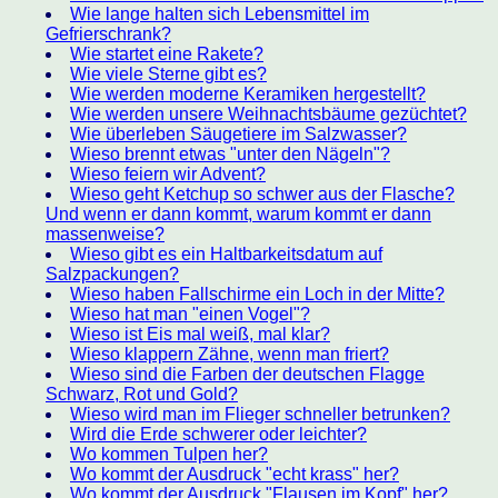
Wie lange halten sich Lebensmittel im
Gefrierschrank?
Wie startet eine Rakete?
Wie viele Sterne gibt es?
Wie werden moderne Keramiken hergestellt?
Wie werden unsere Weihnachtsbäume gezüchtet?
Wie überleben Säugetiere im Salzwasser?
Wieso brennt etwas "unter den Nägeln"?
Wieso feiern wir Advent?
Wieso geht Ketchup so schwer aus der Flasche?
Und wenn er dann kommt, warum kommt er dann
massenweise?
Wieso gibt es ein Haltbarkeitsdatum auf
Salzpackungen?
Wieso haben Fallschirme ein Loch in der Mitte?
Wieso hat man "einen Vogel"?
Wieso ist Eis mal weiß, mal klar?
Wieso klappern Zähne, wenn man friert?
Wieso sind die Farben der deutschen Flagge
Schwarz, Rot und Gold?
Wieso wird man im Flieger schneller betrunken?
Wird die Erde schwerer oder leichter?
Wo kommen Tulpen her?
Wo kommt der Ausdruck "echt krass" her?
Wo kommt der Ausdruck "Flausen im Kopf" her?