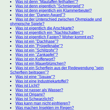
Was ist denn "Maulaffen feilhalten"?
Was ist denn eigentlich "Schmiergeld"?
Was ist denn eigentlich ein Klammerbeutel?
Was ist der "Darwin Award"?
Was ist der Unterschied zwischen Olympiade und
olympische Spiele?
Was ist eigentlich die Arschkarte?
Was ist eigentlich ein "Nachtschatten"?
Was ist eigentlich Fasten? Woher kommt es?
Was ist ein "Dachhase"?
Was ist ein "Prügelknabe"?
Was ist ein "Schlitzohr"?
Was ist ein "Zankapfel"?
Was ist ein Kofferwort?
Was ist ein Mauerblümchen?
Was ist ein Scherflein aus der Redewendung "sein
Scherflein beitragen"?
Was ist eine "Squaw"?
Was ist eine Industriekartoffel?
Was ist Licht?
Was ist nasser als Wasser?
Was ist Origami?
Was ist Schwarzlicht?
Was kann man nicht einfrieren?
Was machen Insekten im Regen?