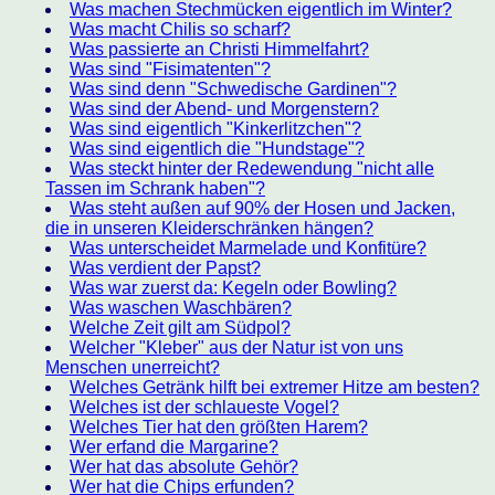
Was machen Stechmücken eigentlich im Winter?
Was macht Chilis so scharf?
Was passierte an Christi Himmelfahrt?
Was sind "Fisimatenten"?
Was sind denn "Schwedische Gardinen"?
Was sind der Abend- und Morgenstern?
Was sind eigentlich "Kinkerlitzchen"?
Was sind eigentlich die "Hundstage"?
Was steckt hinter der Redewendung "nicht alle
Tassen im Schrank haben"?
Was steht außen auf 90% der Hosen und Jacken,
die in unseren Kleiderschränken hängen?
Was unterscheidet Marmelade und Konfitüre?
Was verdient der Papst?
Was war zuerst da: Kegeln oder Bowling?
Was waschen Waschbären?
Welche Zeit gilt am Südpol?
Welcher "Kleber" aus der Natur ist von uns
Menschen unerreicht?
Welches Getränk hilft bei extremer Hitze am besten?
Welches ist der schlaueste Vogel?
Welches Tier hat den größten Harem?
Wer erfand die Margarine?
Wer hat das absolute Gehör?
Wer hat die Chips erfunden?