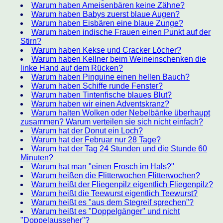
Warum haben Ameisenbären keine Zähne?
Warum haben Babys zuerst blaue Augen?
Warum haben Eisbären eine blaue Zunge?
Warum haben indische Frauen einen Punkt auf der
Stirn?
Warum haben Kekse und Cracker Löcher?
Warum haben Kellner beim Weineinschenken die
linke Hand auf dem Rücken?
Warum haben Pinguine einen hellen Bauch?
Warum haben Schiffe runde Fenster?
Warum haben Tintenfische blaues Blut?
Warum haben wir einen Adventskranz?
Warum halten Wolken oder Nebelbänke überhaupt
zusammen? Warum verteilen sie sich nicht einfach?
Warum hat der Donut ein Loch?
Warum hat der Februar nur 28 Tage?
Warum hat der Tag 24 Stunden und die Stunde 60
Minuten?
Warum hat man "einen Frosch im Hals?"
Warum heißen die Flitterwochen Flitterwochen?
Warum heißt der Fliegenpilz eigentlich Fliegenpilz?
Warum heißt die Teewurst eigentlich Teewurst?
Warum heißt es "aus dem Stegreif sprechen"?
Warum heißt es "Doppelgänger" und nicht
"Doppelausseher"?