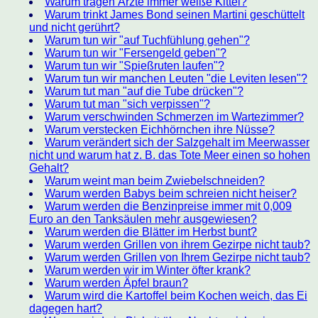
Warum tragen Ärzte immer weiße Kittel?
Warum trinkt James Bond seinen Martini geschüttelt
und nicht gerührt?
Warum tun wir "auf Tuchfühlung gehen"?
Warum tun wir "Fersengeld geben"?
Warum tun wir "Spießruten laufen"?
Warum tun wir manchen Leuten "die Leviten lesen"?
Warum tut man "auf die Tube drücken"?
Warum tut man "sich verpissen"?
Warum verschwinden Schmerzen im Wartezimmer?
Warum verstecken Eichhörnchen ihre Nüsse?
Warum verändert sich der Salzgehalt im Meerwasser
nicht und warum hat z. B. das Tote Meer einen so hohen
Gehalt?
Warum weint man beim Zwiebelschneiden?
Warum werden Babys beim schreien nicht heiser?
Warum werden die Benzinpreise immer mit 0,009
Euro an den Tanksäulen mehr ausgewiesen?
Warum werden die Blätter im Herbst bunt?
Warum werden Grillen von ihrem Gezirpe nicht taub?
Warum werden Grillen von Ihrem Gezirpe nicht taub?
Warum werden wir im Winter öfter krank?
Warum werden Äpfel braun?
Warum wird die Kartoffel beim Kochen weich, das Ei
dagegen hart?