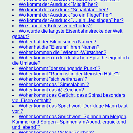
Wo kommt der Ausdruck "Mitgift" her?
Wo kommt der Ausdruck "Scharlatan" her?
Wo kommt der Ausdruck "so ein Flegel" her?
Wo kommt der Ausdruck "… ein Lied singen" her?
Wo stand der Koloss von Rhodos?
Wo wurde die längste Eisenbahnstrecke der Welt
gebaut?
Woher hat der Bikini seinen Namen?
Woher hat die "Eieruhr" ihren Namen?
Woher kommen die "Wiener"-Würstchen?
Woher kommen in der deutschen Sprache eigentlich
die Umlaute?
Woher kommt "der springende Punkt"?
Woher kommt "Raum ist in der kleinsten Hütte"?
Woher kommt "sich verfranzen"?
Woher kommt das "Simsalabim"?
Woher kommt das @-Zeichen?
Woher kommt das Gerücht, dass Spinat besonders
viel Eisen enthält?
Woher kommt das Sprichwort "Der kluge Mann baut
vor"?
Woher kommt das Sprichwort "Spinnen am Morgen,
Kummer und Sorgen - Spinnen am Abend, erquickend
und labend"?
Woher kommt das Victory-Zeichen?