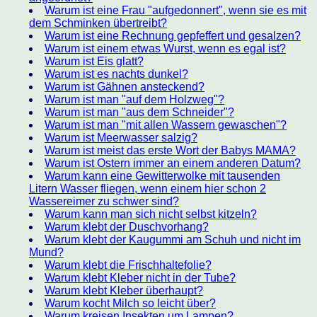
Warum ist eine Frau "aufgedonnert", wenn sie es mit
dem Schminken übertreibt?
Warum ist eine Rechnung gepfeffert und gesalzen?
Warum ist einem etwas Wurst, wenn es egal ist?
Warum ist Eis glatt?
Warum ist es nachts dunkel?
Warum ist Gähnen ansteckend?
Warum ist man "auf dem Holzweg"?
Warum ist man "aus dem Schneider"?
Warum ist man "mit allen Wassern gewaschen"?
Warum ist Meerwasser salzig?
Warum ist meist das erste Wort der Babys MAMA?
Warum ist Ostern immer an einem anderen Datum?
Warum kann eine Gewitterwolke mit tausenden
Litern Wasser fliegen, wenn einem hier schon 2
Wassereimer zu schwer sind?
Warum kann man sich nicht selbst kitzeln?
Warum klebt der Duschvorhang?
Warum klebt der Kaugummi am Schuh und nicht im
Mund?
Warum klebt die Frischhaltefolie?
Warum klebt Kleber nicht in der Tube?
Warum klebt Kleber überhaupt?
Warum kocht Milch so leicht über?
Warum kreisen Insekten um Lampen?