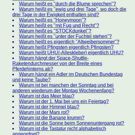
Warum heißt es "durch die Blume sprechen"?
Warum heißt es "ewig und drei Tage", wo doch die
drei Tage in der Ewigkeit enthalten sind?
Warum heißt es "Honeymoon"?
Warum heißt es "mit Fug und Recht"?
Warum heißt es "STOCKdunkel"?
Warum heißt es "unter der Fuchtel stehen"?
Warum heißt es eigentlich "Altweibersommer"?
Warum heißt Pfingsten eigentlich Pfingsten?
Warum heißt UHU(-Alleskleber) eigentlich UHU?
Warum hängt der Space-Shuttle-
Raketendurchmesser von der Breite eines
Pferdehinterns ab?
Warum hängt ein Adler im Deutschen Bundestag
und keine Taube?
Warum ist bei manchen der Sonntag und bei
anderen wiederum der Montag Wochenenfang?
Warum ist das Meer blau?
Warum ist der 1. Mai bei uns ein Feiertag?
Warum ist der Himmel blau?
Warum ist der Mars rot?
Warum ist die Banane krumm?
Warum ist die Sonne beim Sonnenuntergang rot?
Warum ist die Tastatur nicht alphabetisch
angeordnet?