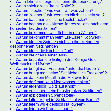
Wann lohnt sich eigentlich eine Steuererklärung?
Wann spielt etwas "keine Rolle"?
Warum "blechen" wir, wenn wir was zahlen?
Warum "wienern" wir, wenn es blitzblank sein soll?
Warum baut man sich eine Eselsbrücke?
Warum beginnt die kälteste Jahreszeit erst nach dem
kürzesten Tag des Jahres?
Warum bekommen wir Löcher in den Zähnen?
Warum bekommt man beim Eis-Essen Kopfweh?
Warum bleiben Spinnen nicht an ihrem eigenen
gesponnenen Netz hängen?
Warum bleibt die Kirche im Dorf?
Warum bleichen Farben aus?
Warum brachten die heiligen drei Könige Gold,
Weihrauch und Myrrhe?
Warum bringt man Fräuleins "unter die Haube"?
Warum bringt man seine "Schäfchen ins Trockene"?
Warum darf kein Metall in die Mikrowelle?
Warum darf man kein Meerwasser trinken?
Warum eigentlich "Spitz auf Knopf"?
Warum entstehen beim Fensterputzen Schlieren?
Warum explodieren Sprengstoffe?
Warum fallen Vögel im Schlaf nicht vom Baum?
Warum feiern wir eigentlich Halloween?
Warum feiern wir Fronleichnam?