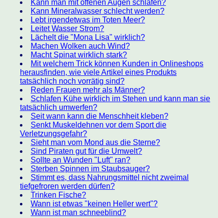
Kann man mit offenen Augen schlafen?
Kann Mineralwasser schlecht werden?
Lebt irgendetwas im Toten Meer?
Leitet Wasser Strom?
Lächelt die "Mona Lisa" wirklich?
Machen Wolken auch Wind?
Macht Spinat wirklich stark?
Mit welchem Trick können Kunden in Onlineshops
herausfinden, wie viele Artikel eines Produkts
tatsächlich noch vorrätig sind?
Reden Frauen mehr als Männer?
Schlafen Kühe wirklich im Stehen und kann man sie
tatsächlich umwerfen?
Seit wann kann die Menschheit kleben?
Senkt Muskeldehnen vor dem Sport die
Verletzungsgefahr?
Sieht man vom Mond aus die Sterne?
Sind Piraten gut für die Umwelt?
Sollte an Wunden "Luft" ran?
Sterben Spinnen im Staubsauger?
Stimmt es, dass Nahrungsmittel nicht zweimal
tiefgefroren werden dürfen?
Trinken Fische?
Wann ist etwas "keinen Heller wert"?
Wann ist man schneeblind?