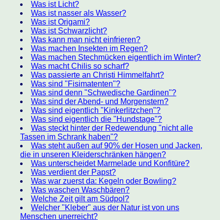
Was ist Licht?
Was ist nasser als Wasser?
Was ist Origami?
Was ist Schwarzlicht?
Was kann man nicht einfrieren?
Was machen Insekten im Regen?
Was machen Stechmücken eigentlich im Winter?
Was macht Chilis so scharf?
Was passierte an Christi Himmelfahrt?
Was sind "Fisimatenten"?
Was sind denn "Schwedische Gardinen"?
Was sind der Abend- und Morgenstern?
Was sind eigentlich "Kinkerlitzchen"?
Was sind eigentlich die "Hundstage"?
Was steckt hinter der Redewendung "nicht alle
Tassen im Schrank haben"?
Was steht außen auf 90% der Hosen und Jacken,
die in unseren Kleiderschränken hängen?
Was unterscheidet Marmelade und Konfitüre?
Was verdient der Papst?
Was war zuerst da: Kegeln oder Bowling?
Was waschen Waschbären?
Welche Zeit gilt am Südpol?
Welcher "Kleber" aus der Natur ist von uns
Menschen unerreicht?