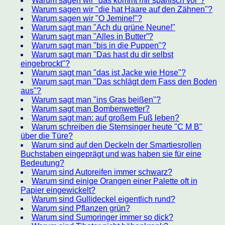
Warum sagen wir "das kommt mir spanisch vor"?
Warum sagen wir "die hat Haare auf den Zähnen"?
Warum sagen wir "O Jemine!"?
Warum sagt man "Ach du grüne Neune!"
Warum sagt man "Alles in Butter”?
Warum sagt man "bis in die Puppen"?
Warum sagt man "Das hast du dir selbst
eingebrockt"?
Warum sagt man "das ist Jacke wie Hose"?
Warum sagt man "Das schlägt dem Fass den Boden
aus"?
Warum sagt man "ins Gras beißen"?
Warum sagt man Bombenwetter?
Warum sagt man: auf großem Fuß leben?
Warum schreiben die Sternsinger heute "C M B"
über die Türe?
Warum sind auf den Deckeln der Smartiesrollen
Buchstaben eingeprägt und was haben sie für eine
Bedeutung?
Warum sind Autoreifen immer schwarz?
Warum sind einige Orangen einer Palette oft in
Papier eingewickelt?
Warum sind Gullideckel eigentlich rund?
Warum sind Pflanzen grün?
Warum sind Sumoringer immer so dick?