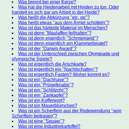
Was brennt bei einer Kerze?
Was hat die Heidenarbeit mit Heiden zu tun. Oder
handelt es sich gar um Arbeit in der Heide?
Was heißt die Abkürzung "etc. pp"?
Was heißt etwas "aus dem Ärmel schütteln"?
Was ist das härteste Material im Menschen?
Was ist denn "Maulaffen feilhalten"?
Was ist denn eigentlich "Schmiergeld"?
Was ist denn eigentlich ein Klammerbeutel?
Was ist der "Darwin Award"?
Was ist der Unterschied zwischen Olympiade und
olympische Spiele?
Was ist eigentlich die Arschkarte?
Was ist eigentlich ein "Nachtschatten"?
Was ist eigentlich Fasten? Woher kommt es?
Was ist ein "Dachhase"?
Was ist ein "Prügelknabe"?
Was ist ein "Schlitzohr"?
Was ist ein "Zankapfel"?
Was ist ein Kofferwort?
Was ist ein Mauerblümchen?
Was ist ein Scherflein aus der Redewendung "sein
Scherflein beitragen"?
Was ist eine "Squaw"?
Was ist eine Industriekartoffel?