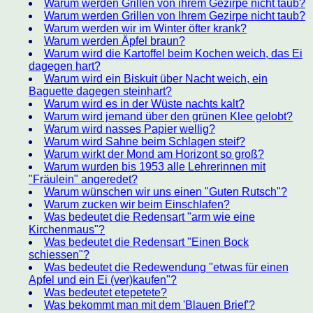
Warum werden Grillen von ihrem Gezirpe nicht taub?
Warum werden Grillen von Ihrem Gezirpe nicht taub?
Warum werden wir im Winter öfter krank?
Warum werden Äpfel braun?
Warum wird die Kartoffel beim Kochen weich, das Ei
dagegen hart?
Warum wird ein Biskuit über Nacht weich, ein
Baguette dagegen steinhart?
Warum wird es in der Wüste nachts kalt?
Warum wird jemand über den grünen Klee gelobt?
Warum wird nasses Papier wellig?
Warum wird Sahne beim Schlagen steif?
Warum wirkt der Mond am Horizont so groß?
Warum wurden bis 1953 alle Lehrerinnen mit
"Fräulein" angeredet?
Warum wünschen wir uns einen "Guten Rutsch"?
Warum zucken wir beim Einschlafen?
Was bedeutet die Redensart "arm wie eine
Kirchenmaus"?
Was bedeutet die Redensart "Einen Bock
schiessen"?
Was bedeutet die Redewendung "etwas für einen
Apfel und ein Ei (ver)kaufen"?
Was bedeutet etepetete?
Was bekommt man mit dem 'Blauen Brief'?