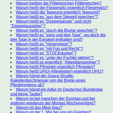
Warum heißen die Flitterwochen Flitterwochen?
Warum heißt der Fliegenpilz eigentlich Fliegenpilz?
Warum heißt die Teewurst eigentlich Teewurst?
Warum heißt es "aus dem Stegreif sprechen"?
Warum heißt es "Doppelgänger" und nicht
"Doppelausseher"?
Warum heißt es "durch die Blume sprechen"?
Warum heißt es "ewig und drei Tage", wo doch die
drei Tage in der Ewigkeit enthalten sind?
Warum heißt es "Honeymoon"?
Warum heißt es "mit Fug und Recht"?
Warum heißt es "STOCKdunkel"?
Warum heißt es "unter der Fuchtel stehen"?
Warum heißt es eigentlich "Altweibersommer"?
Warum heißt Pfingsten eigentlich Pfingsten?
Warum heißt UHU(-Alleskleber) eigentlich UHU?
Warum hängt der Space-Shuttle-
Raketendurchmesser von der Breite eines
Pferdehinterns ab?
Warum hängt ein Adler im Deutschen Bundestag
und keine Taube?
Warum ist bei manchen der Sonntag und bei
anderen wiederum der Montag Wochenenfang?
Warum ist das Meer blau?
Warum ist der 1. Mai bei uns ein Feiertag?