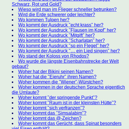
Schwarz, Rot und Gold?
Wieso wird man im Flieger schneller betrunken?
Wird die Erde schwerer oder leichter?
Wo kommen Tulpen her?
Wo kommt der Ausdruck "echt krass" her?
Wo kommt der Ausdruck "Flausen im Kopf" her?
Wo kommt der Ausdruck "Mitgift" her?
Wo kommt der Ausdruck "Scharlatan" her?
Wo kommt der Ausdruck "so ein Flegel" her?
Wo kommt der Ausdruck "… ein Lied singen" her?
Wo stand der Koloss von Rhodos?
Wo wurde die längste Eisenbahnstrecke der Welt
gebaut?
Woher hat der Bikini seinen Namen?
Woher hat die "Eieruhr" ihren Namen?
Woher kommen die "Wiener"-Würstchen?
Woher kommen in der deutschen Sprache eigentlich
die Umlaute?
Woher kommt "der springende Punkt"?
Woher kommt "Raum ist in der kleinsten Hütte"?
Woher kommt "sich verfranzen"?
Woher kommt das "Simsalabim"?
Woher kommt das @-Zeichen?
Woher kommt das Gerücht, dass Spinat besonders
viel Eisen enthält?