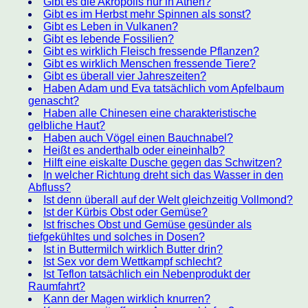
Gibt es die Akropolis nur in Athen?
Gibt es im Herbst mehr Spinnen als sonst?
Gibt es Leben in Vulkanen?
Gibt es lebende Fossilien?
Gibt es wirklich Fleisch fressende Pflanzen?
Gibt es wirklich Menschen fressende Tiere?
Gibt es überall vier Jahreszeiten?
Haben Adam und Eva tatsächlich vom Apfelbaum
genascht?
Haben alle Chinesen eine charakteristische
gelbliche Haut?
Haben auch Vögel einen Bauchnabel?
Heißt es anderthalb oder eineinhalb?
Hilft eine eiskalte Dusche gegen das Schwitzen?
In welcher Richtung dreht sich das Wasser in den
Abfluss?
Ist denn überall auf der Welt gleichzeitig Vollmond?
Ist der Kürbis Obst oder Gemüse?
Ist frisches Obst und Gemüse gesünder als
tiefgekühltes und solches in Dosen?
Ist in Buttermilch wirklich Butter drin?
Ist Sex vor dem Wettkampf schlecht?
Ist Teflon tatsächlich ein Nebenprodukt der
Raumfahrt?
Kann der Magen wirklich knurren?