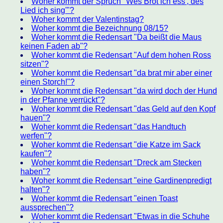
Woher kommt der Spruch "Wes Brot ich ess', des
Lied ich sing'"?
Woher kommt der Valentinstag?
Woher kommt die Bezeichnung 08/15?
Woher kommt die Redensart "Da beißt die Maus
keinen Faden ab"?
Woher kommt die Redensart "Auf dem hohen Ross
sitzen"?
Woher kommt die Redensart "da brat mir aber einer
einen Storch!"?
Woher kommt die Redensart "da wird doch der Hund
in der Pfanne verrückt"?
Woher kommt die Redensart "das Geld auf den Kopf
hauen"?
Woher kommt die Redensart "das Handtuch
werfen"?
Woher kommt die Redensart "die Katze im Sack
kaufen"?
Woher kommt die Redensart "Dreck am Stecken
haben"?
Woher kommt die Redensart "eine Gardinenpredigt
halten"?
Woher kommt die Redensart "einen Toast
aussprechen"?
Woher kommt die Redensart "Etwas in die Schuhe