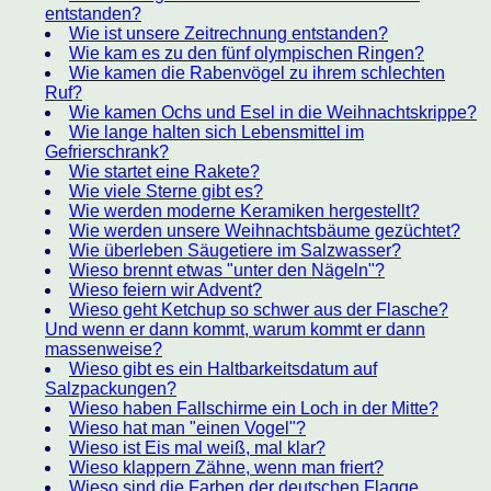
entstanden?
Wie ist unsere Zeitrechnung entstanden?
Wie kam es zu den fünf olympischen Ringen?
Wie kamen die Rabenvögel zu ihrem schlechten
Ruf?
Wie kamen Ochs und Esel in die Weihnachtskrippe?
Wie lange halten sich Lebensmittel im
Gefrierschrank?
Wie startet eine Rakete?
Wie viele Sterne gibt es?
Wie werden moderne Keramiken hergestellt?
Wie werden unsere Weihnachtsbäume gezüchtet?
Wie überleben Säugetiere im Salzwasser?
Wieso brennt etwas "unter den Nägeln"?
Wieso feiern wir Advent?
Wieso geht Ketchup so schwer aus der Flasche?
Und wenn er dann kommt, warum kommt er dann
massenweise?
Wieso gibt es ein Haltbarkeitsdatum auf
Salzpackungen?
Wieso haben Fallschirme ein Loch in der Mitte?
Wieso hat man "einen Vogel"?
Wieso ist Eis mal weiß, mal klar?
Wieso klappern Zähne, wenn man friert?
Wieso sind die Farben der deutschen Flagge