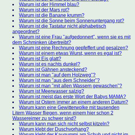
Warum ist der Himmel blau?
Warum ist der Mars rot?
Warum ist die Banane krumm?
Warum ist die Sonne beim Sonnenuntergang rot?
Warum ist die Tastatur nicht alphabetisch
angeordnet?
Warum ist eine Frau "aufgedonnert", wenn sie es mit
dem Schminken übertreibt?
Warum ist eine Rechnung gepfeffert und gesalzen?
Warum ist einem etwas Wurst, wenn es egal ist?
Warum ist Eis glatt?
Warum ist es nachts dunkel?
Warum ist Gähnen ansteckend?
Warum ist man "auf dem Holzweg"?
Warum ist man "aus dem Schneider"?
Warum ist man "mit allen Wassern gewaschen"?
Warum ist Meerwasser salzig?
Warum ist meist das erste Wort der Babys MAMA?
Warum ist Ostern immer an einem anderen Datum?
Warum kann eine Gewitterwolke mit tausenden
Litern Wasser fliegen, wenn einem hier schon 2
Wassereimer zu schwer sind?
Warum kann man sich nicht selbst kitzeln?
Warum klebt der Duschvorhang?
Warum klebt der Kaugummi am Schuh und nicht im