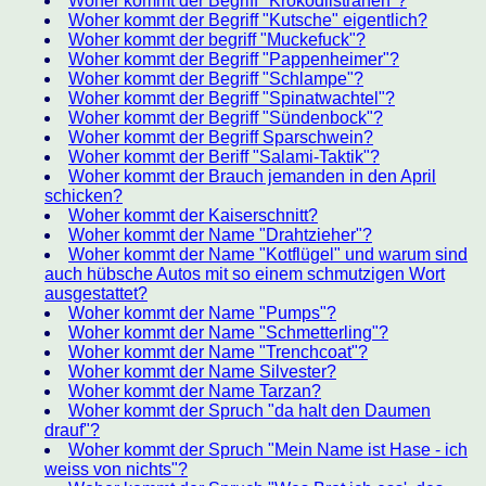
Woher kommt der Begriff "Krokodilstränen"?
Woher kommt der Begriff "Kutsche" eigentlich?
Woher kommt der begriff "Muckefuck"?
Woher kommt der Begriff "Pappenheimer"?
Woher kommt der Begriff "Schlampe"?
Woher kommt der Begriff "Spinatwachtel"?
Woher kommt der Begriff "Sündenbock"?
Woher kommt der Begriff Sparschwein?
Woher kommt der Beriff "Salami-Taktik"?
Woher kommt der Brauch jemanden in den April
schicken?
Woher kommt der Kaiserschnitt?
Woher kommt der Name "Drahtzieher"?
Woher kommt der Name "Kotflügel" und warum sind
auch hübsche Autos mit so einem schmutzigen Wort
ausgestattet?
Woher kommt der Name "Pumps"?
Woher kommt der Name "Schmetterling"?
Woher kommt der Name "Trenchcoat"?
Woher kommt der Name Silvester?
Woher kommt der Name Tarzan?
Woher kommt der Spruch "da halt den Daumen
drauf"?
Woher kommt der Spruch "Mein Name ist Hase - ich
weiss von nichts"?