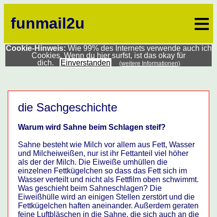
≡
funmail2u
Cookie-Hinweis:
Wie 99% des Internets verwende auch ich
Cookies. Wenn du hier surfst, ist das okay für
dich.
Einverstanden
(weitere Informationen)
die Sachgeschichte
Warum wird Sahne beim Schlagen steif?
Sahne besteht wie Milch vor allem aus Fett, Wasser
und Milcheiweißen, nur ist ihr Fettanteil viel höher
als der der Milch. Die Eiweiße umhüllen die
einzelnen Fettkügelchen so dass das Fett sich im
Wasser verteilt und nicht als Fettfilm oben schwimmt.
Was geschieht beim Sahneschlagen? Die
Eiweißhülle wird an einigen Stellen zerstört und die
Fettkügelchen haften aneinander. Außerdem geraten
feine Luftbläschen in die Sahne, die sich auch an die