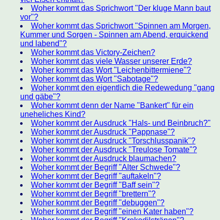
Woher kommt das Sprichwort "Der kluge Mann baut
vor"?
Woher kommt das Sprichwort "Spinnen am Morgen,
Kummer und Sorgen - Spinnen am Abend, erquickend
und labend"?
Woher kommt das Victory-Zeichen?
Woher kommt das viele Wasser unserer Erde?
Woher kommt das Wort "Leichenbittermiene"?
Woher kommt das Wort "Sabotage"?
Woher kommt den eigentlich die Redewedung "gang
und gäbe"?
Woher kommt denn der Name "Bankert" für ein
uneheliches Kind?
Woher kommt der Ausdruck "Hals- und Beinbruch?"
Woher kommt der Ausdruck "Pappnase"?
Woher kommt der Ausdruck "Torschlusspanik"?
Woher kommt der Ausdruck "Treulose Tomate"?
Woher kommt der Ausdruck blaumachen?
Woher kommt der Begriff "Alter Schwede"?
Woher kommt der Begriff "auftakeln"?
Woher kommt der Begriff "Baff sein"?
Woher kommt der Begriff "brettern"?
Woher kommt der Begriff "debuggen"?
Woher kommt der Begriff "einen Kater haben"?