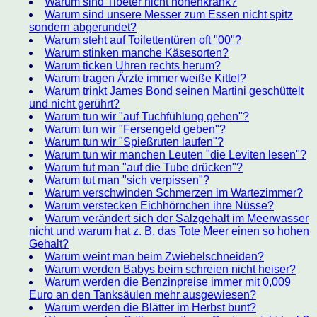
Warum sind Tibeter nicht höhenkrank?
Warum sind unsere Messer zum Essen nicht spitz
sondern abgerundet?
Warum steht auf Toilettentüren oft "00"?
Warum stinken manche Käsesorten?
Warum ticken Uhren rechts herum?
Warum tragen Ärzte immer weiße Kittel?
Warum trinkt James Bond seinen Martini geschüttelt
und nicht gerührt?
Warum tun wir "auf Tuchfühlung gehen"?
Warum tun wir "Fersengeld geben"?
Warum tun wir "Spießruten laufen"?
Warum tun wir manchen Leuten "die Leviten lesen"?
Warum tut man "auf die Tube drücken"?
Warum tut man "sich verpissen"?
Warum verschwinden Schmerzen im Wartezimmer?
Warum verstecken Eichhörnchen ihre Nüsse?
Warum verändert sich der Salzgehalt im Meerwasser
nicht und warum hat z. B. das Tote Meer einen so hohen
Gehalt?
Warum weint man beim Zwiebelschneiden?
Warum werden Babys beim schreien nicht heiser?
Warum werden die Benzinpreise immer mit 0,009
Euro an den Tanksäulen mehr ausgewiesen?
Warum werden die Blätter im Herbst bunt?