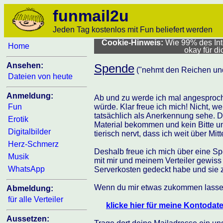
funmail2u
Jeden Tag kostenlos mit Fun beliefert werden
Cookie-Hinweis:
Wie 99% des Inte
Home
okay für d
Ansehen:
Spende
("nehmt den Reichen und
Dateien von heute
Anmeldung:
Ab und zu werde ich mal angesproch
Fun
würde. Klar freue ich mich! Nicht, we
tatsächlich als Anerkennung sehe. Das
Erotik
Material bekommen und kein Bitte 
Digitalbilder
tierisch nervt, dass ich weit über Mi
Herz-Schmerz
Deshalb freue ich mich über eine Spe
Musik
mit mir und meinem Verteiler gewiss
WhatsApp
Serverkosten gedeckt habe und sie z
Wenn du mir etwas zukommen lassen
Abmeldung:
für alle Verteiler
klicke hier für meine Kontodat
Aussetzen: