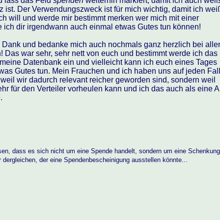
d lass das Feld
spenden
weiterhin markiert, damit ich auch weiß
ist. Der Verwendungszweck ist für mich wichtig, damit ich wei
 will und werde mir bestimmt merken wer mich mit einer
e ich dir irgendwann auch einmal etwas Gutes tun können!
n Dank und bedanke mich auch nochmals ganz herzlich bei alle
! Das war sehr, sehr nett von euch und bestimmt werde ich das
n meine Datenbank ein und vielleicht kann ich euch eines Tages
was Gutes tun. Mein Frauchen und ich haben uns auf jeden Fal
 weil wir dadurch relevant reicher geworden sind, sondern weil
hr für den Verteiler vorheulen kann und ich das auch als eine A
.
sen, dass es sich nicht um eine Spende handelt, sondern um eine Schenkung
r dergleichen, der eine Spendenbescheinigung ausstellen könnte...