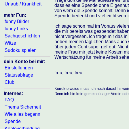
Trage dort deine Mailadresse ein un
Urlaub / Krankheit
dass es eine Spende ohne Eigennutz 
von wem die Spende kommt. Denn ich
mehr Fun:
Spende bedenkt und vielleicht werd
funny Bilder
Ich sage schon mal im Voraus viele
funny Links
die mir bereits was gespendet haben
Sachgeschichten
nicht vergessen. Ich trage mir das i
neben meinen täglichen Mails auch 
Witze
über jeden Cent super gefreut. Nicht
Sudoku spielen
meine Frau mir jetzt keine Kosten me
Wertschätzung für meine Arbeit sehe
dein Konto bei mir:
Einstellungen
freu, freu, freu
Statusabfrage
Club
Korrekterweise muss ich noch darauf hinwei
Internes:
Denn ich bin kein gemeinnütziger Verein ode
FAQ
Thema Sicherheit
Wie alles begann
Spende
Kontoverbindung