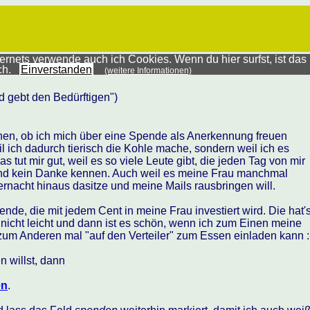
rnets verwende auch ich Cookies. Wenn du hier surfst, ist das
ich.
Einverstanden
(weitere Informationen)
 gebt den Bedürftigen")
en, ob ich mich über eine Spende als Anerkennung freuen
il ich dadurch tierisch die Kohle mache, sondern weil ich es
 tut mir gut, weil es so viele Leute gibt, die jeden Tag von mir
und kein Danke kennen. Auch weil es meine Frau manchmal
tternacht hinaus dasitze und meine Mails rausbringen will.
nde, die mit jedem Cent in meine Frau investiert wird. Die hat'
 nicht leicht und dann ist es schön, wenn ich zum Einen meine
um Anderen mal "auf den Verteiler" zum Essen einladen kann :
 willst, dann
en
.